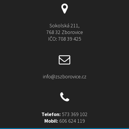
t
i
v
e
Sokolská 211,
:
768 32 Zborovice
IČO: 708 39 425
info@zszborovice.cz
Telefon:
573 369 102
Mobil:
606 624 119