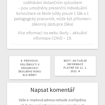
vzdělávání distančním způsobem
– jsou umožněny prezenční individuální
konzultace ve škole (vždy pouze 1 žák a 1
pedagogický pracovník, může být přítomen i
zákonný zástupce žáka)
Více informací na webu školy – aktuální
informace COVID – 19.
PREVIOUS
NEXT
PREVIOUS:
NEXT:
AKTUÁLNÍ
POST:
POST:
INFORMACE
ODLIŠNOSTI V
PLATNÉ OD 11. 1.
ORGANIZACI
2021
ŠKOLNÍHO ROKU
DLE MŠMT
Napsat komentář
Vaše e-mailová adresa nebude zveřejněna.