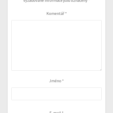
Vyžadované informace jsou označeny
*
Komentář
*
Jméno
*
E-mail
*