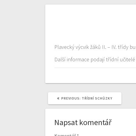
Navigace
pro
Plavecký výcvik žáků II. – IV. třídy b
příspěvek
Další informace podají třídní učitel
PREVIOUS
PREVIOUS:
TŘÍDNÍ SCHŮZKY
POST:
Napsat komentář
Komentář
*