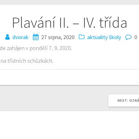
Plavání II. – IV. třída
dvorak
27 srpna, 2020
aktuality školy
0
ude zahájen v pondělí 7. 9. 2020.
é na třídních schůzkách.
NEXT
NEXT:
OZNÁ
POST