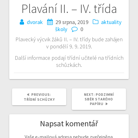
Plavání II. – IV. třída
Navigace
pro
dvorak
29 srpna, 2019
aktuality
školy
0
příspěvek
Plavecký výcvik žáků II. – IV. třídy bude zahájen
v pondělí 9. 9. 2019.
Další informace podají třídní učitelé na třídních
schůzkách.
PREVIOUS
NEXT
PREVIOUS:
NEXT:
PODZIMNÍ
POST:
POST:
SBĚR STARÉHO
TŘÍDNÍ SCHŮZKY
PAPÍRU
Napsat komentář
Vaše e-mailová adresa nebude zveřejněna.