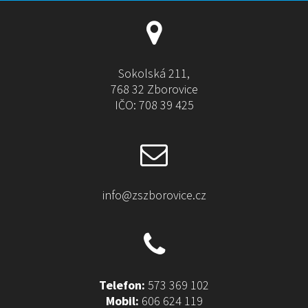
a
t
i
v
e
Sokolská 211,
:
768 32 Zborovice
IČO: 708 39 425
info@zszborovice.cz
Telefon:
573 369 102
Mobil:
606 624 119