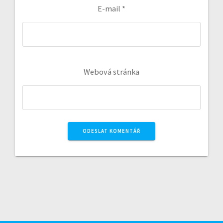
E-mail
*
Webová stránka
A
l
t
e
r
n