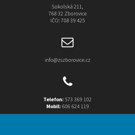
e
Sokolská 211,
:
768 32 Zborovice
IČO: 708 39 425
info@zszborovice.cz
Telefon:
573 369 102
Mobil:
606 624 119