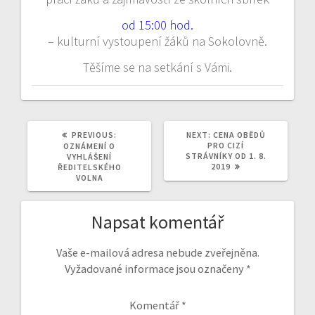
od 15:00 hod.
– kulturní vystoupení žáků na Sokolovně.
Těšíme se na setkání s Vámi.
PREVIOUS
NEXT
PREVIOUS:
NEXT:
CENA OBĚDŮ
POST:
POST:
PRO CIZÍ
OZNÁMENÍ O
STRÁVNÍKY OD 1. 8.
VYHLÁŠENÍ
2019
ŘEDITELSKÉHO
VOLNA
Napsat komentář
Vaše e-mailová adresa nebude zveřejněna.
Vyžadované informace jsou označeny
*
Komentář
*