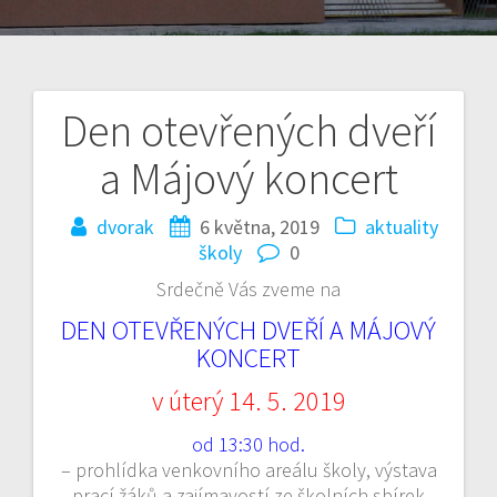
Den otevřených dveří
Navigace
a Májový koncert
pro
příspěvek
dvorak
6 května, 2019
aktuality
školy
0
Srdečně Vás zveme na
DEN OTEVŘENÝCH DVEŘÍ A MÁJOVÝ
KONCERT
v úterý 14. 5. 2019
od 13:30 hod.
– prohlídka venkovního areálu školy, výstava
prací žáků a zajímavostí ze školních sbírek