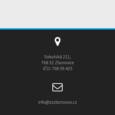
l
t
e
r
n
a
t
i
v
e
Sokolská 211,
:
768 32 Zborovice
IČO: 708 39 425
info@zszborovice.cz