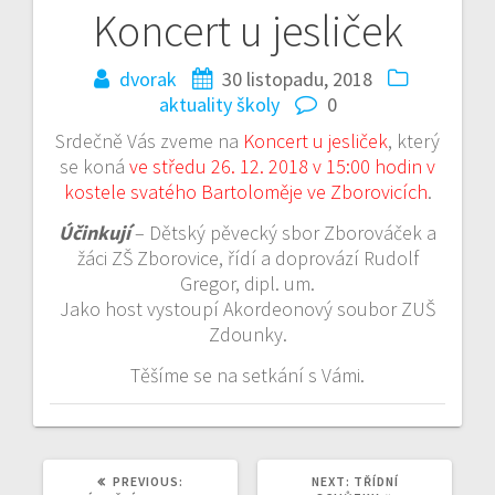
Koncert u jesliček
Navigace
pro
dvorak
30 listopadu, 2018
aktuality školy
0
příspěvek
Srdečně Vás zveme na
Koncert u jesliček
, který
se koná
ve středu 26. 12. 2018 v 15:00 hodin v
kostele svatého Bartoloměje ve Zborovicích
.
Účinkují
– Dětský pěvecký sbor Zborováček a
žáci ZŠ Zborovice, řídí a doprovází Rudolf
Gregor, dipl. um.
Jako host vystoupí Akordeonový soubor ZUŠ
Zdounky.
Těšíme se na setkání s Vámi.
PREVIOUS
NEXT
PREVIOUS:
NEXT:
TŘÍDNÍ