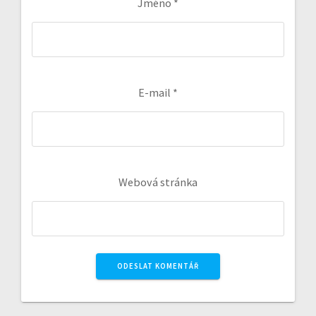
Jméno
*
E-mail
*
Webová stránka
A