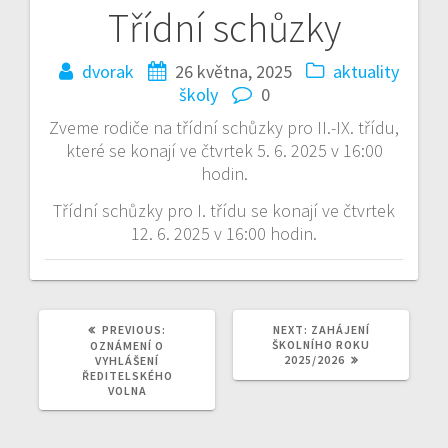
Třídní schůzky
Navigace
pro
dvorak
26 května, 2025
aktuality
školy
0
příspěvek
Zveme rodiče na třídní schůzky pro II.-IX. třídu,
které se konají ve čtvrtek 5. 6. 2025 v 16:00
hodin.
Třídní schůzky pro I. třídu se konají ve čtvrtek
12. 6. 2025 v 16:00 hodin.
PREVIOUS
NEXT
PREVIOUS:
NEXT:
ZAHÁJENÍ
POST:
POST:
ŠKOLNÍHO ROKU
OZNÁMENÍ O
2025/2026
VYHLÁŠENÍ
ŘEDITELSKÉHO
VOLNA