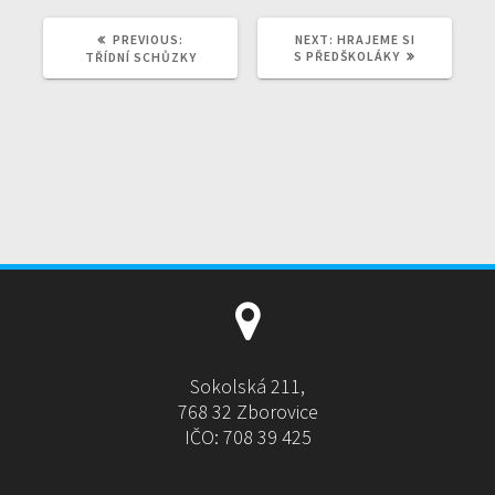
PREVIOUS
NEXT
PREVIOUS:
NEXT:
HRAJEME SI
POST:
POST:
S PŘEDŠKOLÁKY
TŘÍDNÍ SCHŮZKY
Sokolská 211,
768 32 Zborovice
IČO: 708 39 425