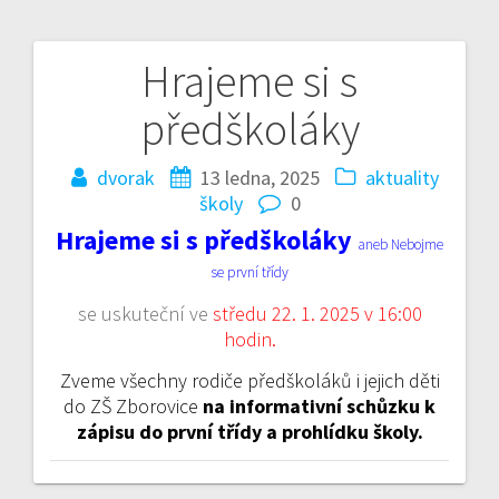
Hrajeme si s
Navigace
předškoláky
pro
příspěvek
dvorak
13 ledna, 2025
aktuality
školy
0
Hrajeme si s předškoláky
aneb Nebojme
se první třídy
se uskuteční ve
středu 22. 1. 2025 v 16:00
hodin.
Zveme všechny rodiče předškoláků i jejich děti
do ZŠ Zborovice
na informativní schůzku k
zápisu do první třídy a prohlídku školy.